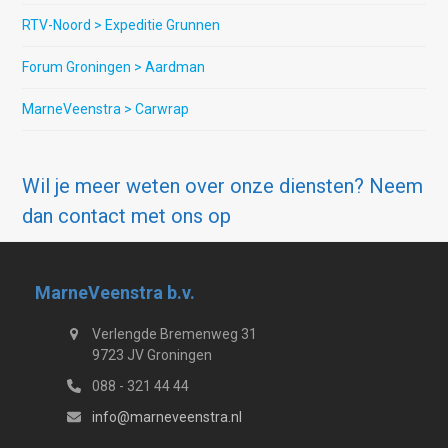
RTV-Noord > Expeditie Grunnen
Forum Groningen > Aardman
MarneVeenstra > Carwrap
Wil je meer weten over onze diensten? Neem
dan contact met ons op
MarneVeenstra b.v.
Verlengde Bremenweg 31
9723 JV Groningen
088 - 321 44 44
info@marneveenstra.nl