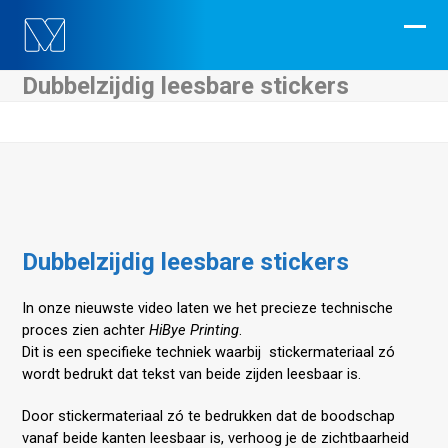
Skip
to
Ope
Clos
content
mobi
mobi
Dubbelzijdig leesbare stickers
men
men
Dubbelzijdig leesbare stickers
In onze nieuwste video laten we het precieze technische
proces zien achter
HiBye Printing
.
Dit is een specifieke techniek waarbij stickermateriaal zó
wordt bedrukt dat tekst van beide zijden leesbaar is.
Door stickermateriaal zó te bedrukken dat de boodschap
vanaf beide kanten leesbaar is, verhoog je de zichtbaarheid