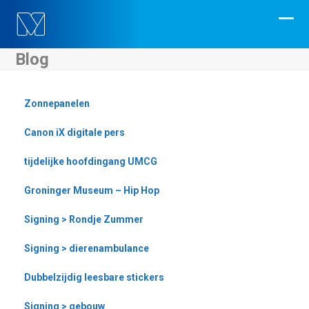
Skip
to
Ope
Clos
content
mobi
mobi
Blog
men
men
Zonnepanelen
Canon iX digitale pers
tijdelijke hoofdingang UMCG
Groninger Museum – Hip Hop
Signing > Rondje Zummer
Signing > dierenambulance
Dubbelzijdig leesbare stickers
Signing > gebouw