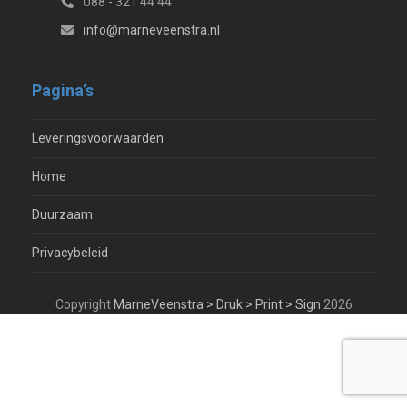
088 - 321 44 44
info@marneveenstra.nl
Pagina’s
Leveringsvoorwaarden
Home
Duurzaam
Privacybeleid
Copyright
MarneVeenstra > Druk > Print > Sign
2026