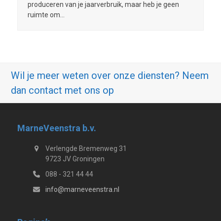
produceren van je jaarverbruik, maar heb je geen
ruimte om…
Wil je meer weten over onze diensten? Neem
dan contact met ons op
MarneVeenstra b.v.
Verlengde Bremenweg 31
9723 JV Groningen
088 - 321 44 44
info@marneveenstra.nl