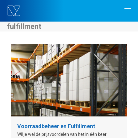
Skip
to
Ope
Clos
content
mobi
mobi
fulfillment
men
men
Voorraadbeheer en Fulfillment
Wil je wel de prijsvoordelen van het in één keer