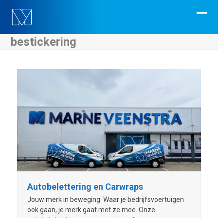
Skip
to
Ope
Clos
content
mobi
mobi
bestickering
men
men
Autobelettering en Carwraps
Jouw merk in beweging. Waar je bedrijfsvoertuigen
ook gaan, je merk gaat met ze mee. Onze