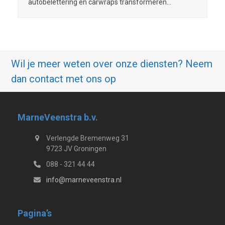
autobelettering en carwraps transformeren…
Wil je meer weten over onze diensten? Neem
dan contact met ons op
MarneVeenstra b.v.
Verlengde Bremenweg 31
9723 JV Groningen
088 - 321 44 44
info@marneveenstra.nl
Pagina’s