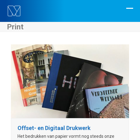
Skip
to
Ope
Clos
content
mobi
mobi
Print
men
men
Offset- en Digitaal Drukwerk
Het bedrukken van papier vormt nog steeds onze