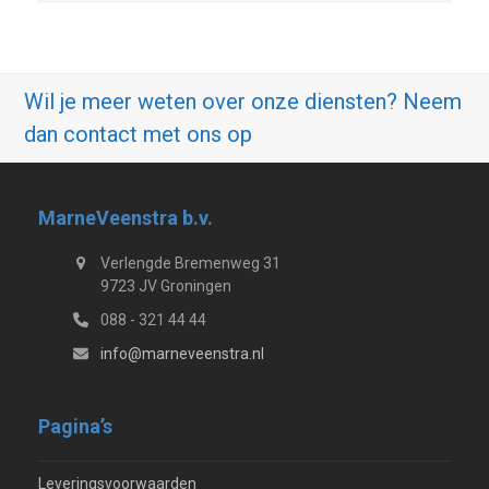
Wil je meer weten over onze diensten? Neem
dan contact met ons op
MarneVeenstra b.v.
Verlengde Bremenweg 31
9723 JV Groningen
088 - 321 44 44
info@marneveenstra.nl
Pagina’s
Leveringsvoorwaarden