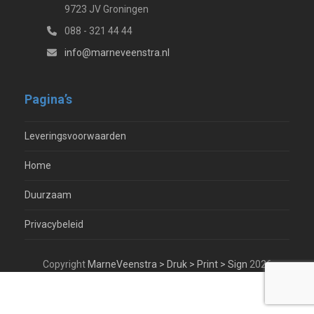
9723 JV Groningen
088 - 321 44 44
info@marneveenstra.nl
Pagina’s
Leveringsvoorwaarden
Home
Duurzaam
Privacybeleid
Copyright
MarneVeenstra > Druk > Print > Sign
2026